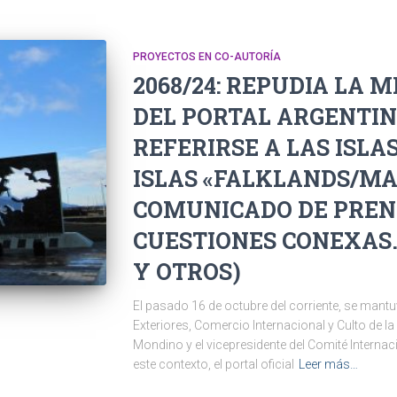
PROYECTOS EN CO-AUTORÍA
2068/24: REPUDIA LA 
DEL PORTAL ARGENTIN
REFERIRSE A LAS ISL
ISLAS «FALKLANDS/MA
COMUNICADO DE PREN
CUESTIONES CONEXAS. 
Y OTROS)
El pasado 16 de octubre del corriente, se mantu
Exteriores, Comercio Internacional y Culto de la 
Mondino y el vicepresidente del Comité Internaci
este contexto, el portal oficial
Leer más…