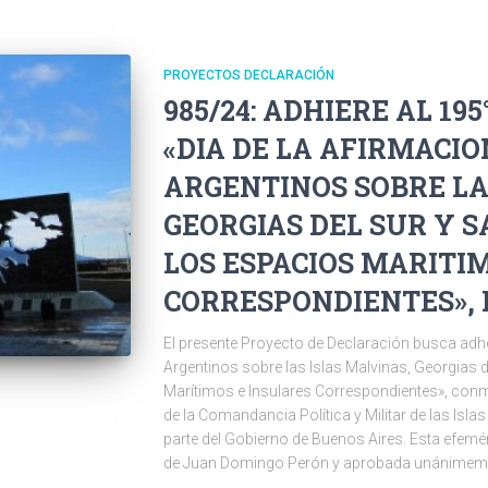
PROYECTOS DECLARACIÓN
985/24: ADHIERE AL 19
«DIA DE LA AFIRMACIO
ARGENTINOS SOBRE LA
GEORGIAS DEL SUR Y 
LOS ESPACIOS MARITI
CORRESPONDIENTES», EL
El presente Proyecto de Declaración busca adher
Argentinos sobre las Islas Malvinas, Georgias 
Marítimos e Insulares Correspondientes», conm
de la Comandancia Política y Militar de las Isl
parte del Gobierno de Buenos Aires. Esta efemér
de Juan Domingo Perón y aprobada unánimeme