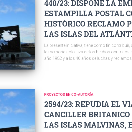
440/23: DISPONE LA EM
ESTAMPILLA POSTAL 
HISTÓRICO RECLAMO P
LAS ISLAS DEL ATLÁNT
La presente iniciativa, tiene como fin contribu
la memoria colectiva de los hechos ocurridos de
año 1982 y a los 40 años de luchas y reclamos 
PROYECTOS EN CO-AUTORÍA
2594/23: REPUDIA EL V
CANCILLER BRITANICO
LAS ISLAS MALVINAS, E