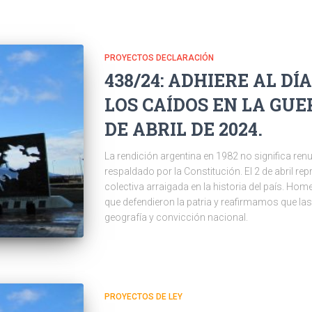
PROYECTOS DECLARACIÓN
438/24: ADHIERE AL D
LOS CAÍDOS EN LA GUE
DE ABRIL DE 2024.
La rendición argentina en 1982 no significa ren
respaldado por la Constitución. El 2 de abril 
colectiva arraigada en la historia del país. Ho
que defendieron la patria y reafirmamos que las
geografía y convicción nacional.
PROYECTOS DE LEY