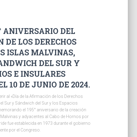
5° ANIVERSARIO DEL
N DE LOS DERECHOS
S ISLAS MALVINAS,
SANDWICH DEL SUR Y
MOS E INSULARES
 10 DE JUNIO DE 2024.
ir al «Día de la Afirmación de los Derechos
del Sur y Sándwich del Sur y los Espacios
emorando el 195° aniversario de la creación
as Malvinas y adyacentes al Cabo de Hornos por
ide fue establecida en 1973 durante el gobierno
nte por el Congreso.