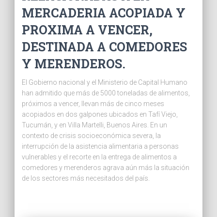
MERCADERIA ACOPIADA Y
PROXIMA A VENCER,
DESTINADA A COMEDORES
Y MERENDEROS.
El Gobierno nacional y el Ministerio de Capital Humano
han admitido que más de 5000 toneladas de alimentos,
próximos a vencer, llevan más de cinco meses
acopiados en dos galpones ubicados en Tafí Viejo,
Tucumán, y en Villa Martelli, Buenos Aires. En un
contexto de crisis socioeconómica severa, la
interrupción de la asistencia alimentaria a personas
vulnerables y el recorte en la entrega de alimentos a
comedores y merenderos agrava aún más la situación
de los sectores más necesitados del país.