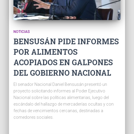
NOTICIAS
BENSUSÁN PIDE INFORMES
POR ALIMENTOS
ACOPIADOS EN GALPONES
DEL GOBIERNO NACIONAL
El senador Nacional Daniel Bensusán presentó un
proyecto solicitando informes al Poder Ejecutivo
Nacional sobre las políticas alimentarias, luego del
escándalo del hallazgo de mercaderías ocultas y con
fechas de vencimientos cercanas, destinadas a
comedores sociales.