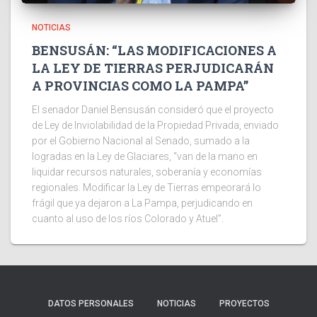
NOTICIAS
BENSUSÁN: “LAS MODIFICACIONES A
LA LEY DE TIERRAS PERJUDICARÁN
A PROVINCIAS COMO LA PAMPA”
El senador Daniel Bensusán consideró que el proyecto
de Ley de Inviolabilidad de la Propiedad Privada, enviado
por el Gobierno Nacional al Senado, sumado a la
logradas en la Ley de Glaciares, “van de la mano en
liquidar recursos naturales, soberanía y economías
regionales. Modificar la Ley de Tierras empeorará lo
frágil que ya dejaron a La Pampa, perjudicando en
cuanto al uso de los ríos Colorado y Atuel”.
DATOS PERSONALES
NOTICIAS
PROYECTOS