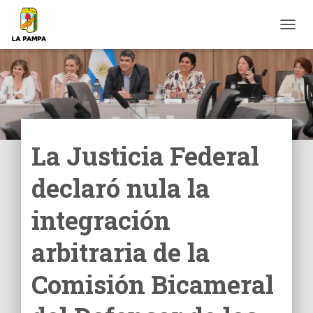
C
A
M
B
I
A
R
M
O
La Justicia Federal
D
O
declaró nula la
D
E
N
integración
A
V
arbitraria de la
E
G
Comisión Bicameral
A
C
I