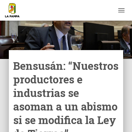
C
A
M
B
I
A
R
M
O
Bensusán: “Nuestros
D
O
productores e
D
E
N
industrias se
A
V
asoman a un abismo
E
G
si se modifica la Ley
A
C
I