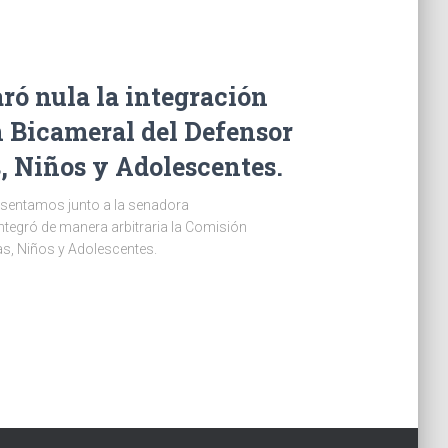
aró nula la integración
n Bicameral del Defensor
, Niños y Adolescentes.
resentamos junto a la senadora
ntegró de manera arbitraria la Comisión
as, Niños y Adolescentes.