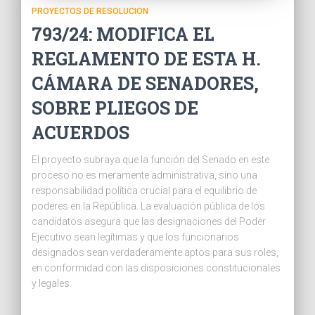
PROYECTOS DE RESOLUCION
793/24: MODIFICA EL
REGLAMENTO DE ESTA H.
CÁMARA DE SENADORES,
SOBRE PLIEGOS DE
ACUERDOS
El proyecto subraya que la función del Senado en este
proceso no es meramente administrativa, sino una
responsabilidad política crucial para el equilibrio de
poderes en la República. La evaluación pública de los
candidatos asegura que las designaciones del Poder
Ejecutivo sean legítimas y que los funcionarios
designados sean verdaderamente aptos para sus roles,
en conformidad con las disposiciones constitucionales
y legales.