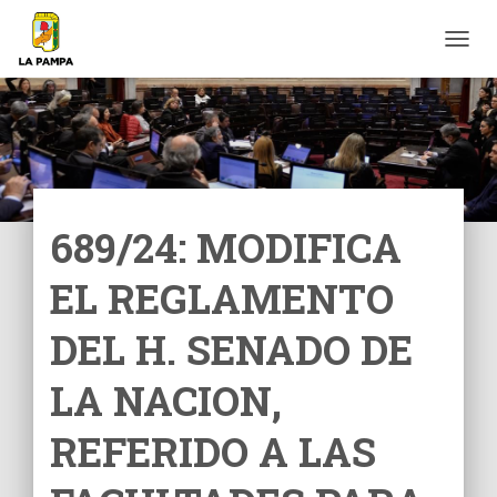
C
A
M
B
I
A
R
M
O
689/24: MODIFICA
D
O
EL REGLAMENTO
D
E
N
DEL H. SENADO DE
A
V
LA NACION,
E
G
REFERIDO A LAS
A
C
I