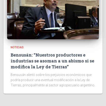
NOTICIAS
Bensusán: “Nuestros productores e
industrias se asoman a un abismo si se
modifica la Ley de Tierras”
Bensusán alertó sobre los perjuicios económicos que
podría producir una eventual modificación a la Ley de
Tierras, principalmente al sector agropecuario argentino.