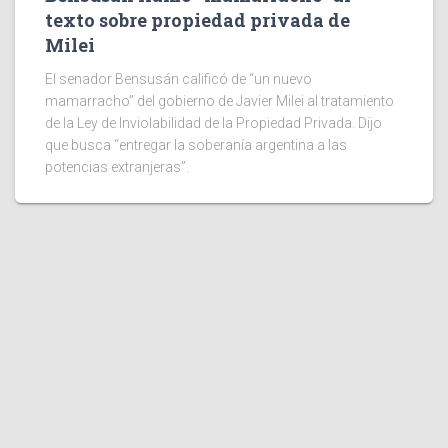
texto sobre propiedad privada de
Milei
El senador Bensusán calificó de “un nuevo
mamarracho” del gobierno de Javier Milei al tratamiento
de la Ley de Inviolabilidad de la Propiedad Privada. Dijo
que busca “entregar la soberanía argentina a las
potencias extranjeras”.