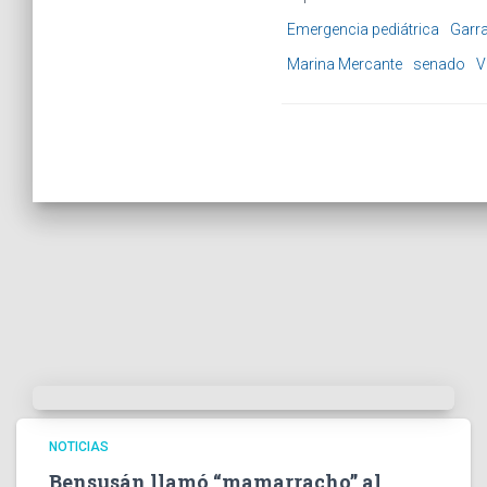
Emergencia pediátrica
Garr
Marina Mercante
senado
V
NOTICIAS
Bensusán llamó “mamarracho” al