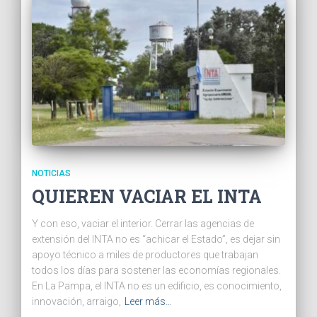
NOTICIAS
QUIEREN VACIAR EL INTA
Y con eso, vaciar el interior. Cerrar las agencias de
extensión del INTA no es “achicar el Estado”, es dejar sin
apoyo técnico a miles de productores que trabajan
todos los días para sostener las economías regionales.
En La Pampa, el INTA no es un edificio, es conocimiento,
innovación, arraigo,
Leer más…