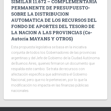
SIMILAR 11.672 – COMPLEMENTARIA
PERMANENTE DE PRESUPUESTO-
SOBRE LA DISTRIBUCION
AUTOMATICA DE LOS RECURSOS DEL
FONDO DE APORTES DEL TESORO DE
LA NACION A LAS PROVINCIAS (Co-
Autoría MAYANS Y OTROS)
Esta propuesta legislativa se basa en la iniciativa
conjunta de todos los Gobernadores de las provincias
argentinas y del Jefe de Gobierno de la Ciudad Autónoma
de Buenos Aires, quienes firmaron un documento que
respalda este cambio. Se trata de recursos con
afectación específica que administra el Gobierno
Nacional, pero que no le pertenecen, por lo que la
modificación no impacta en las finanzas públicas
nacionales.