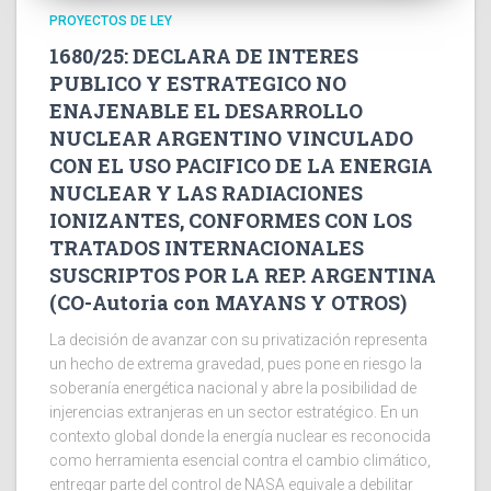
PROYECTOS DE LEY
1680/25: DECLARA DE INTERES
PUBLICO Y ESTRATEGICO NO
ENAJENABLE EL DESARROLLO
NUCLEAR ARGENTINO VINCULADO
CON EL USO PACIFICO DE LA ENERGIA
NUCLEAR Y LAS RADIACIONES
IONIZANTES, CONFORMES CON LOS
TRATADOS INTERNACIONALES
SUSCRIPTOS POR LA REP. ARGENTINA
(CO-Autoria con MAYANS Y OTROS)
La decisión de avanzar con su privatización representa
un hecho de extrema gravedad, pues pone en riesgo la
soberanía energética nacional y abre la posibilidad de
injerencias extranjeras en un sector estratégico. En un
contexto global donde la energía nuclear es reconocida
como herramienta esencial contra el cambio climático,
entregar parte del control de NASA equivale a debilitar