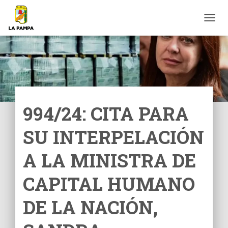
C
A
M
B
I
A
R
M
O
994/24: CITA PARA
D
O
SU INTERPELACIÓN
D
E
N
A LA MINISTRA DE
A
V
CAPITAL HUMANO
E
G
DE LA NACIÓN,
A
C
I