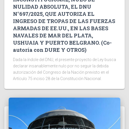
NULIDAD ABSOLUTA, EL DNU
N°697/2025, QUE AUTORIZA EL
INGRESO DE TROPAS DE LAS FUERZAS
ARMADAS DE EE.UU., EN LAS BASES
NAVALES DE MAR DEL PLATA,
USHUAIA Y PUERTO BELGRANO. (Co-
autoría con DURE Y OTROS)
Dada la índole del DNU, el presente proyecto de Ley busca
declarar insanablemente nulo por no seguir la debida
autorización del Congreso de la Nación previsto en el
Artículo 75 inciso 28 de la Constitución Nacional.