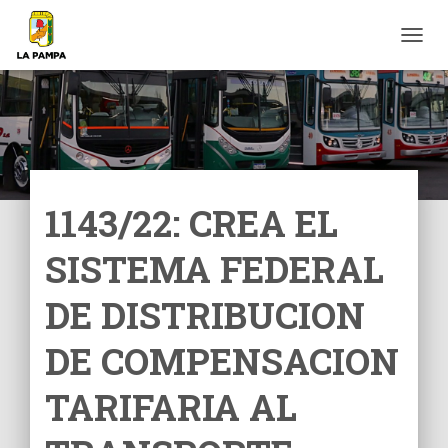
C
A
M
B
I
A
R
M
O
1143/22: CREA EL
D
O
SISTEMA FEDERAL
D
E
N
DE DISTRIBUCION
A
V
DE COMPENSACION
E
G
TARIFARIA AL
A
C
I