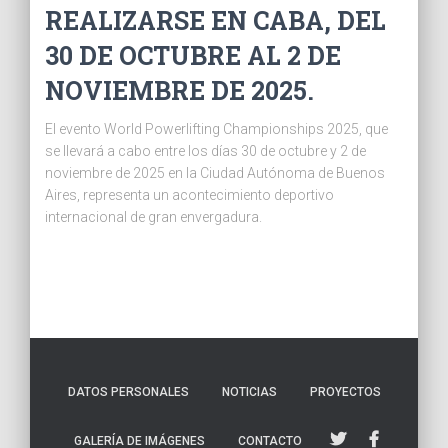
REALIZARSE EN CABA, DEL
30 DE OCTUBRE AL 2 DE
NOVIEMBRE DE 2025.
El evento World Powerlifting Championships 2025, que
se llevará a cabo entre los días 30 de octubre y 2 de
noviembre de 2025 en la Ciudad Autónoma de Buenos
Aires, representa un acontecimiento deportivo
internacional de gran envergadura.
DATOS PERSONALES
NOTICIAS
PROYECTOS
GALERÍA DE IMÁGENES
CONTACTO