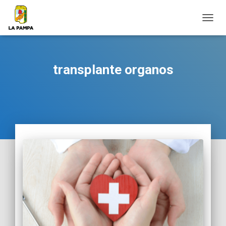
CAMB
MODO
DE
NAVEG
transplante organos