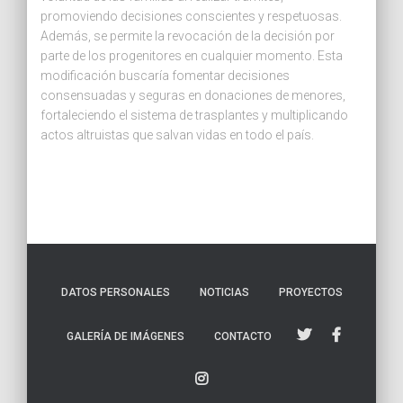
promoviendo decisiones conscientes y respetuosas.
Además, se permite la revocación de la decisión por
parte de los progenitores en cualquier momento. Esta
modificación buscaría fomentar decisiones
consensuadas y seguras en donaciones de menores,
fortaleciendo el sistema de trasplantes y multiplicando
actos altruistas que salvan vidas en todo el país.
DATOS PERSONALES
NOTICIAS
PROYECTOS
GALERÍA DE IMÁGENES
CONTACTO