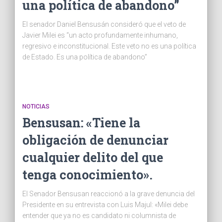
una política de abandono”
El senador Daniel Bensusán consideró que el veto de
Javier Milei es “un acto profundamente inhumano,
regresivo e inconstitucional. Este veto no es una política
de Estado. Es una política de abandono”
NOTICIAS
Bensusan: «Tiene la
obligación de denunciar
cualquier delito del que
tenga conocimiento».
El Senador Bensusan reaccionó a la grave denuncia del
Presidente en su entrevista con Luis Majul: «Milei debe
entender que ya no es candidato ni columnista de