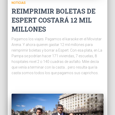
NOTICIAS
REIMPRIMIR BOLETAS DE
ESPERT COSTARÁ 12 MIL
MILLONES
Pagamos los viajes. Pagamos el karaoke en el Movistar
Arena. Y ahora quieren gastar 12 mil millones para
reimprimir boletas y borrar a Espert. Con esa plata, en La
Pampa se podrían hacer 171 viviendas, 7 escuelas, 8
hospitales nivel 2 o 140 cuadras de asfalto. Milei decía
que venía a terminar con la casta… pero resulta que la
casta somos todos los que pagamos sus caprichos.