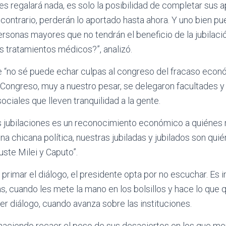
es regalará nada, es solo la posibilidad de completar sus a
 contrario, perderán lo aportado hasta ahora. Y uno bien 
rsonas mayores que no tendrán el beneficio de la jubilac
 tratamientos médicos?”, analizó.
 “no sé puede echar culpas al congreso del fracaso eco
ongreso, muy a nuestro pesar, se delegaron facultades y n
ociales que lleven tranquilidad a la gente.
s jubilaciones es un reconocimiento económico a quiénes
a chicana política, nuestras jubiladas y jubilados son qui
ste Milei y Caputo”.
rimar el diálogo, el presidente opta por no escuchar. Es 
as, cuando les mete la mano en los bolsillos y hace lo que 
r diálogo, cuando avanza sobre las instituciones.
ciendo recaer el peso de sus desaciertos en los que meno