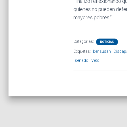
Finalizó reflexionando q
quienes no pueden defend
mayores pobres.”
Categorías:
NOTICIAS
Etiquetas:
bensusan
Discap
senado
Veto