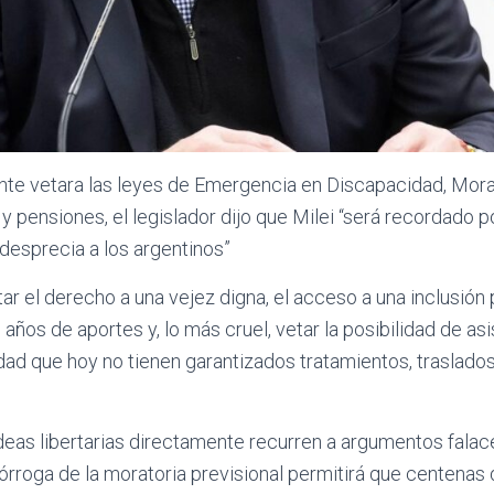
te vetara las leyes de Emergencia en Discapacidad, Morat
y pensiones, el legislador dijo que Milei “será recordado p
desprecia a los argentinos”
tar el derecho a una vejez digna, el acceso a una inclusión
 años de aportes y, lo más cruel, vetar la posibilidad de as
ad que hoy no tienen garantizados tratamientos, traslados
ideas libertarias directamente recurren a argumentos fala
 prórroga de la moratoria previsional permitirá que centenas