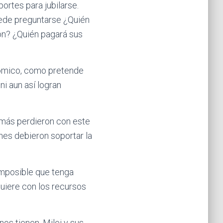
portes para jubilarse.
puede preguntarse ¿Quién
ión? ¿Quién pagará sus
nómico, como pretende
i aun así logran
 más perdieron con este
énes debieron soportar la
imposible que tenga
quiere con los recursos
s tienen. Milei y sus