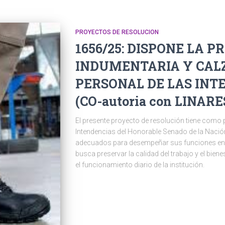
PROYECTOS DE RESOLUCION
1656/25: DISPONE LA P
INDUMENTARIA Y CAL
PERSONAL DE LAS INTE
(CO-autoria con LINAR
El presente proyecto de resolución tiene como p
Intendencias del Honorable Senado de la Nación
adecuados para desempeñar sus funciones en c
busca preservar la calidad del trabajo y el bie
el funcionamiento diario de la institución.