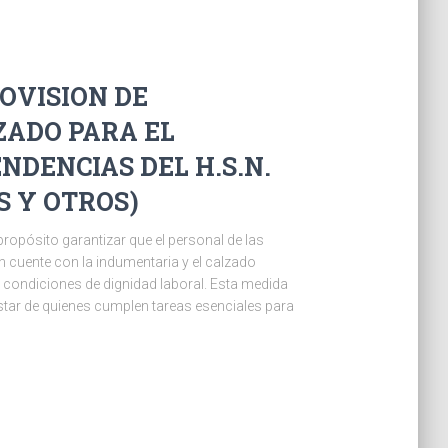
ROVISION DE
ZADO PARA EL
NDENCIAS DEL H.S.N.
ES Y OTROS)
ropósito garantizar que el personal de las
 cuente con la indumentaria y el calzado
ondiciones de dignidad laboral. Esta medida
nestar de quienes cumplen tareas esenciales para