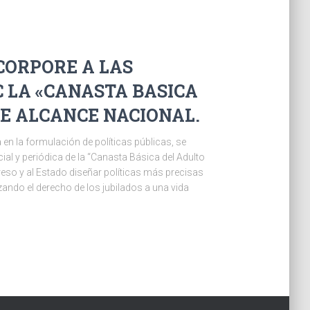
INCORPORE A LAS
C LA «CANASTA BASICA
E ALCANCE NACIONAL.
 en la formulación de políticas públicas, se
ial y periódica de la “Canasta Básica del Adulto
greso y al Estado diseñar políticas más precisas
zando el derecho de los jubilados a una vida