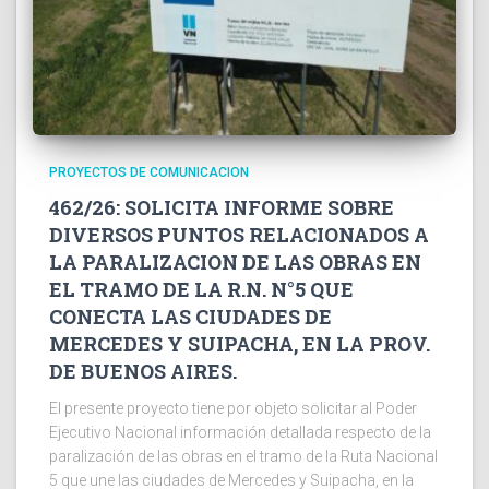
PROYECTOS DE COMUNICACION
462/26: SOLICITA INFORME SOBRE
DIVERSOS PUNTOS RELACIONADOS A
LA PARALIZACION DE LAS OBRAS EN
EL TRAMO DE LA R.N. N°5 QUE
CONECTA LAS CIUDADES DE
MERCEDES Y SUIPACHA, EN LA PROV.
DE BUENOS AIRES.
El presente proyecto tiene por objeto solicitar al Poder
Ejecutivo Nacional información detallada respecto de la
paralización de las obras en el tramo de la Ruta Nacional
5 que une las ciudades de Mercedes y Suipacha, en la