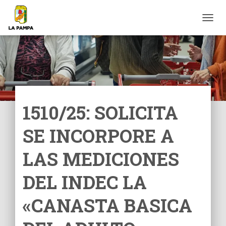
C
A
M
B
I
A
R
M
O
1510/25: SOLICITA
D
O
SE INCORPORE A
D
E
N
LAS MEDICIONES
A
V
DEL INDEC LA
E
G
«CANASTA BASICA
A
C
I