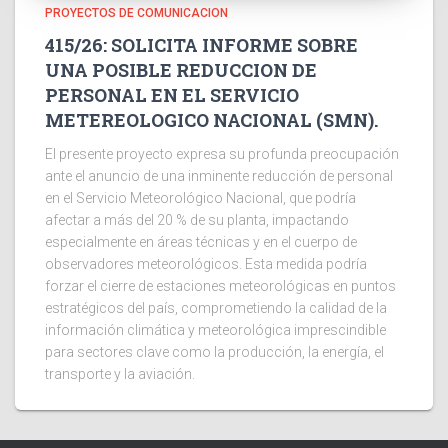
PROYECTOS DE COMUNICACION
415/26: SOLICITA INFORME SOBRE
UNA POSIBLE REDUCCION DE
PERSONAL EN EL SERVICIO
METEREOLOGICO NACIONAL (SMN).
El presente proyecto expresa su profunda preocupación
ante el anuncio de una inminente reducción de personal
en el Servicio Meteorológico Nacional, que podría
afectar a más del 20 % de su planta, impactando
especialmente en áreas técnicas y en el cuerpo de
observadores meteorológicos. Esta medida podría
forzar el cierre de estaciones meteorológicas en puntos
estratégicos del país, comprometiendo la calidad de la
información climática y meteorológica imprescindible
para sectores clave como la producción, la energía, el
transporte y la aviación.