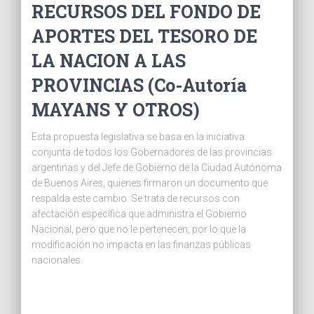
RECURSOS DEL FONDO DE
APORTES DEL TESORO DE
LA NACION A LAS
PROVINCIAS (Co-Autoría
MAYANS Y OTROS)
Esta propuesta legislativa se basa en la iniciativa
conjunta de todos los Gobernadores de las provincias
argentinas y del Jefe de Gobierno de la Ciudad Autónoma
de Buenos Aires, quienes firmaron un documento que
respalda este cambio. Se trata de recursos con
afectación específica que administra el Gobierno
Nacional, pero que no le pertenecen, por lo que la
modificación no impacta en las finanzas públicas
nacionales.