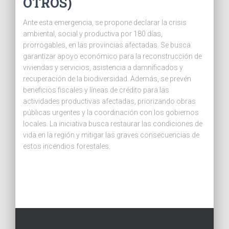
OTROS)
Ante esta emergencia, se propone declarar la crisis
ambiental, social y productiva por 180 días,
prorrogables, en las provincias afectadas. Se busca
garantizar apoyo económico para la reconstrucción de
viviendas y servicios, asistencia a damnificados y
recuperación de la biodiversidad. Además, se prevén
beneficios fiscales y líneas de crédito para las
actividades productivas afectadas, priorizando obras
públicas urgentes y la coordinación con los gobiernos
locales. La iniciativa busca restaurar las condiciones de
vida en la región y mitigar las graves consecuencias de
estos incendios forestales.