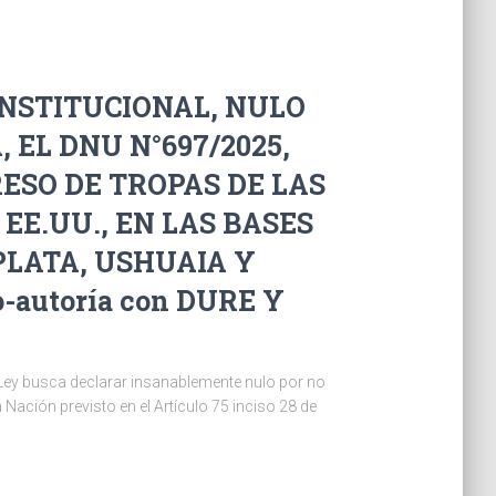
ONSTITUCIONAL, NULO
 EL DNU N°697/2025,
ESO DE TROPAS DE LAS
E.UU., EN LAS BASES
PLATA, USHUAIA Y
-autoría con DURE Y
e Ley busca declarar insanablemente nulo por no
 Nación previsto en el Artículo 75 inciso 28 de