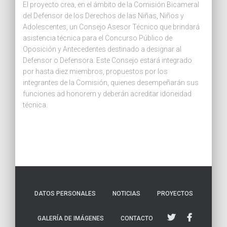
El proyecto crea, en el ámbito de la Comisión Bicameral
del Defensor de los Derechos de las Niñas, Niños y
Adolescentes, un Consejo Asesor Técnico que brindará
asistencia técnica para el Concurso Público de
Oposición y Antecedentes destinado a designar al
Defensor o Defensora. Este Consejo estará integrado
por hasta diez miembros, propuestos por los
integrantes de la Comisión, quienes desempeñarán sus
funciones ad honorem y deberán acreditar idoneidad
técnica.
DATOS PERSONALES
NOTICIAS
PROYECTOS
GALERÍA DE IMÁGENES
CONTACTO