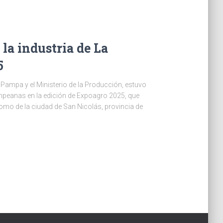
 la industria de La
5
a Pampa y el Ministerio de la Producción, estuvo
ampeanas en la edición de Expoagro 2025, que
romo de la ciudad de San Nicolás, provincia de