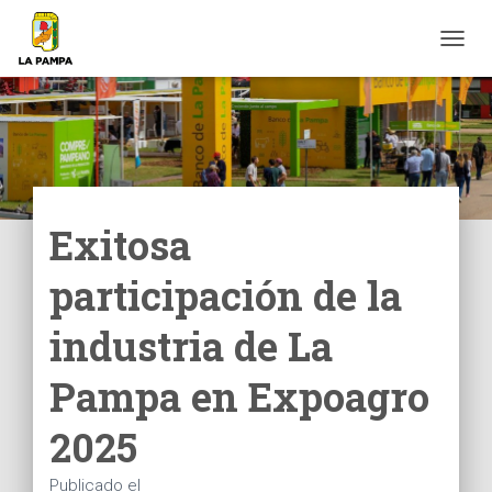
C
A
M
B
I
A
R
M
O
Exitosa
D
O
participación de la
D
E
N
industria de La
A
V
Pampa en Expoagro
E
G
2025
A
C
I
Publicado el