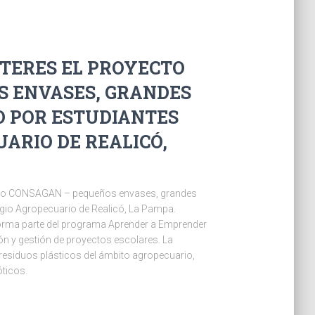
INTERES EL PROYECTO
S ENVASES, GRANDES
O POR ESTUDIANTES
ARIO DE REALICÓ,
oyecto CONSAGAN – pequeños envases, grandes
egio Agropecuario de Realicó, La Pampa.
 forma parte del programa Aprender a Emprender
n y gestión de proyectos escolares. La
residuos plásticos del ámbito agropecuario,
ticos.