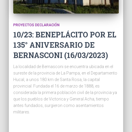
PROYECTOS DECLARACIÓN
10/23: BENEPLÁCITO POR EL
135° ANIVERSARIO DE
BERNASCONI (16/03/2023)
La localidad de Bernasconi se encuentra ubicada en el
sureste de la provincia de La Pampa, en el Departamento
Hucal, a unos 180 km de Santa Rosa, la capital
provincial. Fundada el 16 de marzo de 1888, es
considerada la primera población civil de la provincia ya
que los pueblos de Victorica y General Acha, tiempo
antes fundados, surgieron como asentamientos
militares.