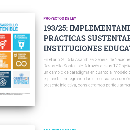
PROYECTOS DE LEY
193/25: IMPLEMENTA
PRACTICAS SUSTENTA
INSTITUCIONES EDUCATI
En el año 2015 la Asamblea General de Nacione
Desarrollo Sostenible. A través de sus 17 Obje
un cambio de paradigma en cuanto al modelo d
el planeta, e integrando las dimensiones económ
presente iniciativa, consideramos particularment