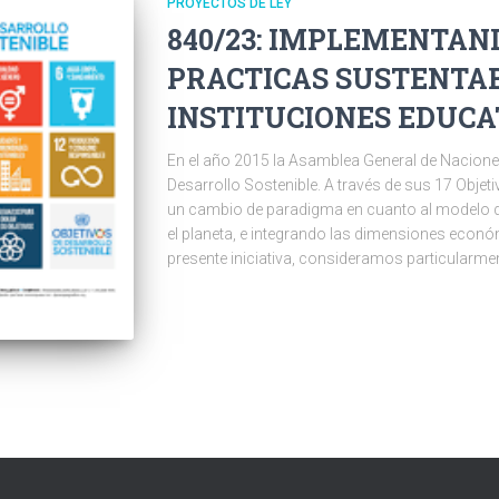
PROYECTOS DE LEY
840/23: IMPLEMENTA
PRACTICAS SUSTENTA
INSTITUCIONES EDUCA
En el año 2015 la Asamblea General de Nacione
Desarrollo Sostenible. A través de sus 17 Obje
un cambio de paradigma en cuanto al modelo d
el planeta, e integrando las dimensiones económ
presente iniciativa, consideramos particularment