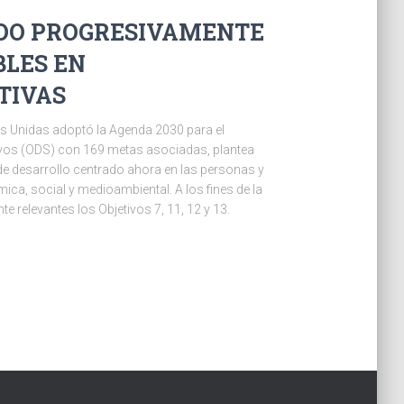
NDO PROGRESIVAMENTE
BLES EN
TIVAS
s Unidas adoptó la Agenda 2030 para el
tivos (ODS) con 169 metas asociadas, plantea
e desarrollo centrado ahora en las personas y
ica, social y medioambiental. A los fines de la
e relevantes los Objetivos 7, 11, 12 y 13.