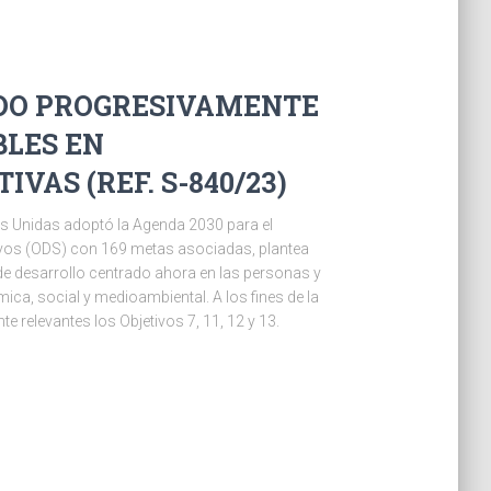
NDO PROGRESIVAMENTE
BLES EN
VAS (REF. S-840/23)
s Unidas adoptó la Agenda 2030 para el
tivos (ODS) con 169 metas asociadas, plantea
e desarrollo centrado ahora en las personas y
ica, social y medioambiental. A los fines de la
e relevantes los Objetivos 7, 11, 12 y 13.