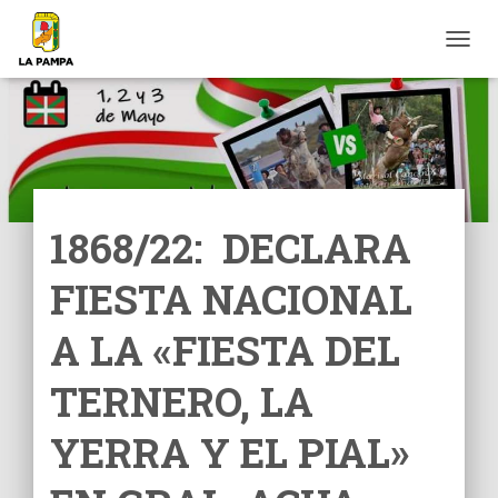
C
A
M
B
I
A
R
M
O
1868/22: DECLARA
D
O
FIESTA NACIONAL
D
E
N
A LA «FIESTA DEL
A
V
TERNERO, LA
E
G
YERRA Y EL PIAL»
A
C
I