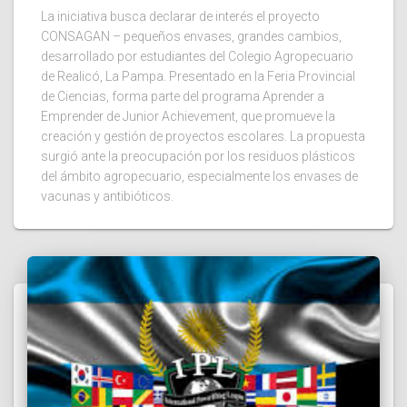
La iniciativa busca declarar de interés el proyecto
CONSAGAN – pequeños envases, grandes cambios,
desarrollado por estudiantes del Colegio Agropecuario
de Realicó, La Pampa. Presentado en la Feria Provincial
de Ciencias, forma parte del programa Aprender a
Emprender de Junior Achievement, que promueve la
creación y gestión de proyectos escolares. La propuesta
surgió ante la preocupación por los residuos plásticos
del ámbito agropecuario, especialmente los envases de
vacunas y antibióticos.