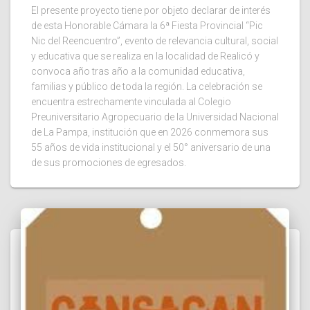
El presente proyecto tiene por objeto declarar de interés
de esta Honorable Cámara la 6ª Fiesta Provincial “Pic
Nic del Reencuentro”, evento de relevancia cultural, social
y educativa que se realiza en la localidad de Realicó y
convoca año tras año a la comunidad educativa,
familias y público de toda la región. La celebración se
encuentra estrechamente vinculada al Colegio
Preuniversitario Agropecuario de la Universidad Nacional
de La Pampa, institución que en 2026 conmemora sus
55 años de vida institucional y el 50° aniversario de una
de sus promociones de egresados.