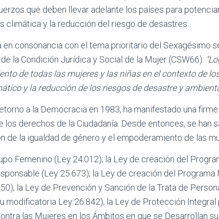
uerzos que deben llevar adelante los países para potencia
is climática y la reducción del riesgo de desastres.
á en consonancia con el tema prioritario del Sexagésimo 
de la Condición Jurídica y Social de la Mujer (CSW66):
“Lo
nto de todas las mujeres y las niñas en el contexto de lo
mático y la reducción de los riesgos de desastre y ambienta
etorno a la Democracia en 1983, ha manifestado una firme
e los derechos de la Ciudadanía. Desde entonces, se han s
ón de la igualdad de género y el empoderamiento de las mu
po Femenino (Ley 24.012); la Ley de creación del Progra
sponsable (Ley 25.673); la Ley de creación del Programa
150); la Ley de Prevención y Sanción de la Trata de Person
u modificatoria Ley 26.842); la Ley de Protección Integral
 Contra las Mujeres en los Ámbitos en que se Desarrollan s