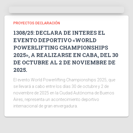
PROYECTOS DECLARACIÓN
1308/25: DECLARA DE INTERES EL
EVENTO DEPORTIVO «WORLD
POWERLIFTING CHAMPIONSHIPS
2025», A REALIZARSE EN CABA, DEL 30
DE OCTUBRE AL 2 DE NOVIEMBRE DE
2025.
El evento World Powerlifting Championships 2025, que
se llevará a cabo entre los días 30 de octubre y 2 de
noviembre de 2025 en la Ciudad Autónoma de Buenos
Aires, representa un acontecimiento deportivo
internacional de gran envergadura.