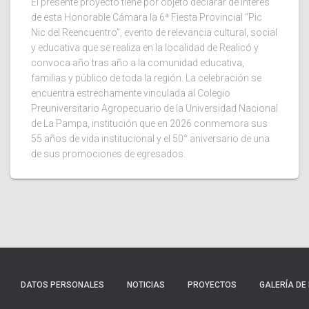
El presente proyecto tiene por objeto declarar de interés
de esta Honorable Cámara la 6ª Fiesta Provincial “Pic
Nic del Reencuentro”, evento de relevancia cultural, social
y educativa que se realiza en la localidad de Realicó y
convoca año tras año a la comunidad educativa,
familias y público de toda la región. La celebración se
encuentra estrechamente vinculada al Colegio
Preuniversitario Agropecuario de la Universidad Nacional
de La Pampa, institución que en 2026 conmemora sus
55 años de vida institucional y el 50° aniversario de una
de sus promociones de egresados.
DATOS PERSONALES
NOTICIAS
PROYECTOS
GALERÍA DE