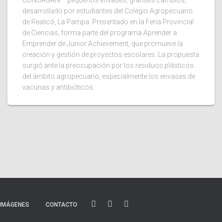
CONSAGAN – pequeños envases, grandes cambios,
desarrollado por estudiantes del Colegio Agropecuario
de Realicó, La Pampa. Presentado en la Feria Provincial
de Ciencias, forma parte del programa Aprender a
Emprender de Junior Achievement, que promueve la
creación y gestión de proyectos escolares. La propuesta
surgió ante la preocupación por los residuos plásticos
del ámbito agropecuario, especialmente los envases de
vacunas y antibióticos.
 IMÁGENES
CONTACTO