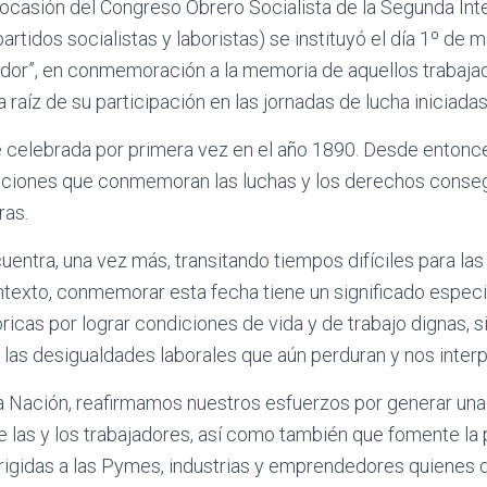
ocasión del Congreso Obrero Socialista de la Segunda Int
rtidos socialistas y laboristas) se instituyó el día 1º de 
jador”, en conmemoración a la memoria de aquellos trabaja
 raíz de su participación en las jornadas de lucha iniciada
e celebrada por primera vez en el año 1890. Desde entonce
acciones que conmemoran las luchas y los derechos conseg
ras.
entra, una vez más, transitando tiempos difíciles para las
ntexto, conmemorar esta fecha tiene un significado especi
óricas por lograr condiciones de vida y de trabajo dignas, 
e las desigualdades laborales que aún perduran y nos interp
a Nación, reafirmamos nuestros esfuerzos por generar una 
e las y los trabajadores, así como también que fomente la
rigidas a las Pymes, industrias y emprendedores quienes d