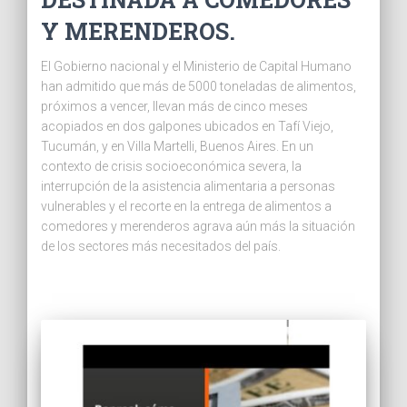
Y MERENDEROS.
El Gobierno nacional y el Ministerio de Capital Humano
han admitido que más de 5000 toneladas de alimentos,
próximos a vencer, llevan más de cinco meses
acopiados en dos galpones ubicados en Tafí Viejo,
Tucumán, y en Villa Martelli, Buenos Aires. En un
contexto de crisis socioeconómica severa, la
interrupción de la asistencia alimentaria a personas
vulnerables y el recorte en la entrega de alimentos a
comedores y merenderos agrava aún más la situación
de los sectores más necesitados del país.