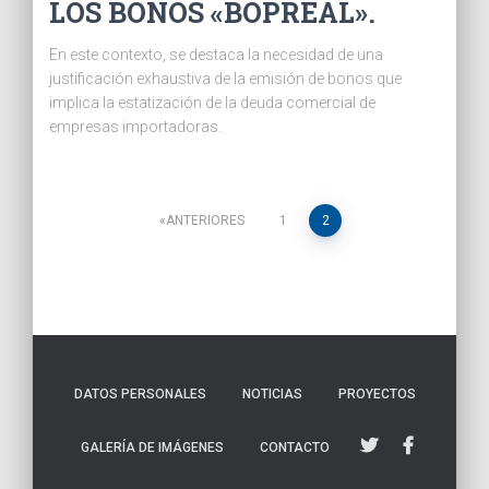
LOS BONOS «BOPREAL».
En este contexto, se destaca la necesidad de una
justificación exhaustiva de la emisión de bonos que
implica la estatización de la deuda comercial de
empresas importadoras.
Paginación
ANTERIORES
1
2
de
entradas
DATOS PERSONALES
NOTICIAS
PROYECTOS
GALERÍA DE IMÁGENES
CONTACTO