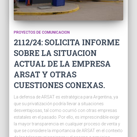
PROYECTOS DE COMUNICACION
2112/24: SOLICITA INFORME
SOBRE LA SITUACION
ACTUAL DE LA EMPRESA
ARSAT Y OTRAS
CUESTIONES CONEXAS.
La defensa de ARSAT es estratégica para Argentina, ya
que su privatización podría llevar a situaciones
desventajosas, tal como ocurrió con otras empresas
estatales en el pasado. Por ello, es imprescindible exigir
la mayor transparencia en cualquier proceso de venta y
que se considere la importancia de ARSAT en el contexto