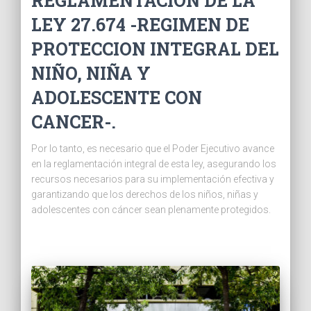
REGLAMENTACION DE LA
LEY 27.674 -REGIMEN DE
PROTECCION INTEGRAL DEL
NIÑO, NIÑA Y
ADOLESCENTE CON
CANCER-.
Por lo tanto, es necesario que el Poder Ejecutivo avance
en la reglamentación integral de esta ley, asegurando los
recursos necesarios para su implementación efectiva y
garantizando que los derechos de los niños, niñas y
adolescentes con cáncer sean plenamente protegidos.