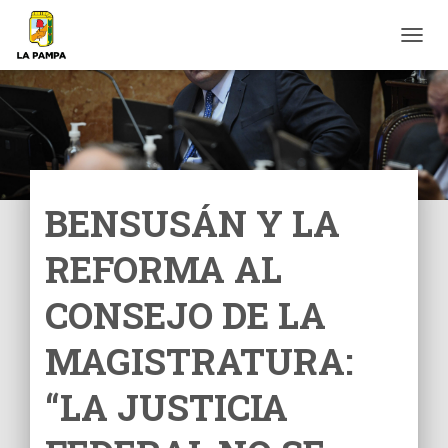
C
A
M
B
I
A
R
M
O
BENSUSÁN Y LA
D
O
REFORMA AL
D
E
N
CONSEJO DE LA
A
V
MAGISTRATURA:
E
G
“LA JUSTICIA
A
C
I