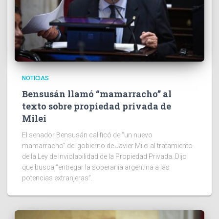
NOTICIAS
Bensusán llamó “mamarracho” al
texto sobre propiedad privada de
Milei
El senador Bensusán calificó de “un nuevo
mamarracho” del gobierno de Javier Milei al tratamiento
de la Ley de Inviolabilidad de la Propiedad Privada. Dijo
que busca “entregar la soberanía argentina a las
potencias extranjeras”.