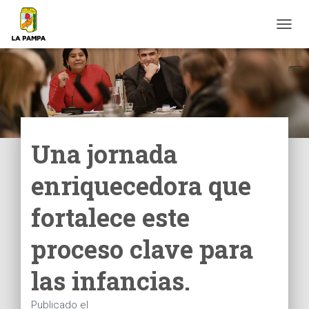
C
A
M
B
I
A
R
M
O
Una jornada
D
O
enriquecedora que
D
E
N
fortalece este
A
V
proceso clave para
E
G
las infancias.
A
C
I
Publicado el