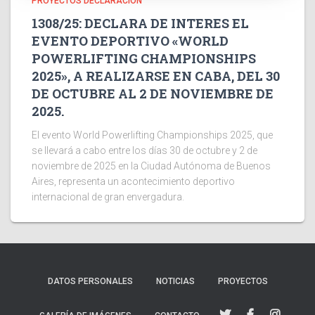
PROYECTOS DECLARACIÓN
1308/25: DECLARA DE INTERES EL
EVENTO DEPORTIVO «WORLD
POWERLIFTING CHAMPIONSHIPS
2025», A REALIZARSE EN CABA, DEL 30
DE OCTUBRE AL 2 DE NOVIEMBRE DE
2025.
El evento World Powerlifting Championships 2025, que
se llevará a cabo entre los días 30 de octubre y 2 de
noviembre de 2025 en la Ciudad Autónoma de Buenos
Aires, representa un acontecimiento deportivo
internacional de gran envergadura.
DATOS PERSONALES
NOTICIAS
PROYECTOS