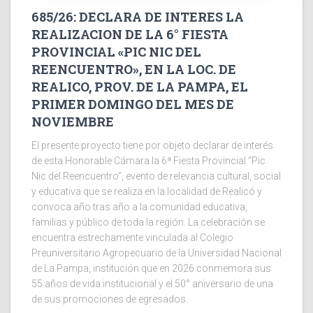
685/26: DECLARA DE INTERES LA
REALIZACION DE LA 6° FIESTA
PROVINCIAL «PIC NIC DEL
REENCUENTRO», EN LA LOC. DE
REALICO, PROV. DE LA PAMPA, EL
PRIMER DOMINGO DEL MES DE
NOVIEMBRE
El presente proyecto tiene por objeto declarar de interés
de esta Honorable Cámara la 6ª Fiesta Provincial “Pic
Nic del Reencuentro”, evento de relevancia cultural, social
y educativa que se realiza en la localidad de Realicó y
convoca año tras año a la comunidad educativa,
familias y público de toda la región. La celebración se
encuentra estrechamente vinculada al Colegio
Preuniversitario Agropecuario de la Universidad Nacional
de La Pampa, institución que en 2026 conmemora sus
55 años de vida institucional y el 50° aniversario de una
de sus promociones de egresados.