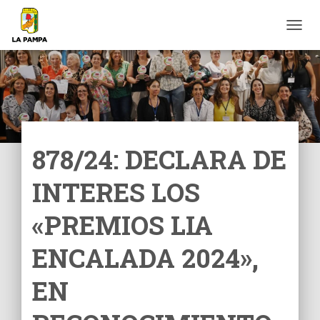
C
A
M
B
I
A
R
M
O
878/24: DECLARA DE
D
O
INTERES LOS
D
E
N
«PREMIOS LIA
A
V
ENCALADA 2024»,
E
G
EN
A
C
I