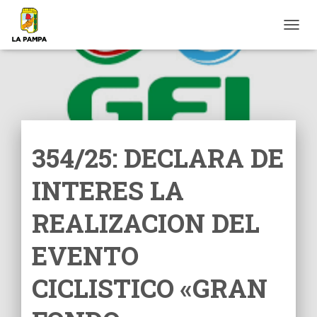
C
A
M
B
I
A
R
M
O
354/25: DECLARA DE
D
O
INTERES LA
D
E
N
REALIZACION DEL
A
V
EVENTO
E
G
CICLISTICO «GRAN
A
C
I