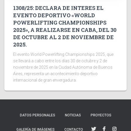
1308/25: DECLARA DE INTERES EL
EVENTO DEPORTIVO «WORLD
POWERLIFTING CHAMPIONSHIPS
2025», A REALIZARSE EN CABA, DEL 30
DE OCTUBRE AL 2 DE NOVIEMBRE DE
2025.
El evento World Powerlifting Championships 2025, que
se llevará a cabo entre los días 30 de octubre y 2 de
noviembre de 2025 en la Ciudad Autónoma de Buenos
Aires, representa un acontecimiento deportivo
internacional de gran envergadura.
DATOS PERSONALES
NOTICIAS
PROYECTOS
GALERÍA DE IMÁGENES
CONTACTO