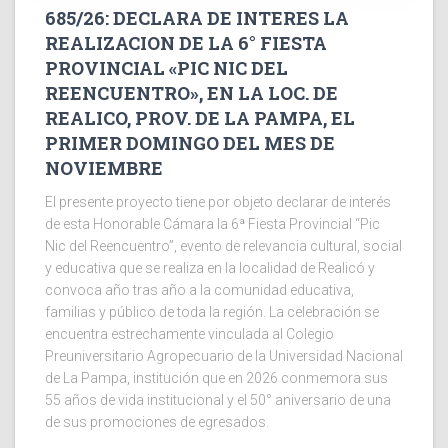
685/26: DECLARA DE INTERES LA
REALIZACION DE LA 6° FIESTA
PROVINCIAL «PIC NIC DEL
REENCUENTRO», EN LA LOC. DE
REALICO, PROV. DE LA PAMPA, EL
PRIMER DOMINGO DEL MES DE
NOVIEMBRE
El presente proyecto tiene por objeto declarar de interés
de esta Honorable Cámara la 6ª Fiesta Provincial “Pic
Nic del Reencuentro”, evento de relevancia cultural, social
y educativa que se realiza en la localidad de Realicó y
convoca año tras año a la comunidad educativa,
familias y público de toda la región. La celebración se
encuentra estrechamente vinculada al Colegio
Preuniversitario Agropecuario de la Universidad Nacional
de La Pampa, institución que en 2026 conmemora sus
55 años de vida institucional y el 50° aniversario de una
de sus promociones de egresados.