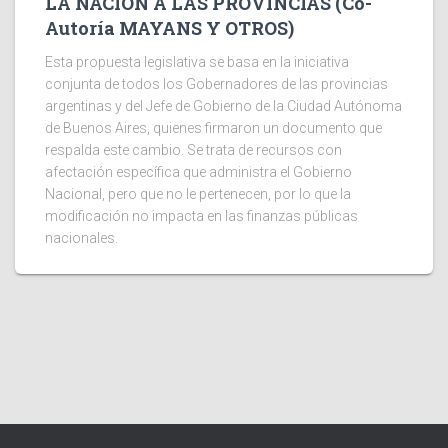
LA NACION A LAS PROVINCIAS (Co-
Autoría MAYANS Y OTROS)
Esta propuesta legislativa se basa en la iniciativa
conjunta de todos los Gobernadores de las provincias
argentinas y del Jefe de Gobierno de la Ciudad Autónoma
de Buenos Aires, quienes firmaron un documento que
respalda este cambio. Se trata de recursos con
afectación específica que administra el Gobierno
Nacional, pero que no le pertenecen, por lo que la
modificación no impacta en las finanzas públicas
nacionales.