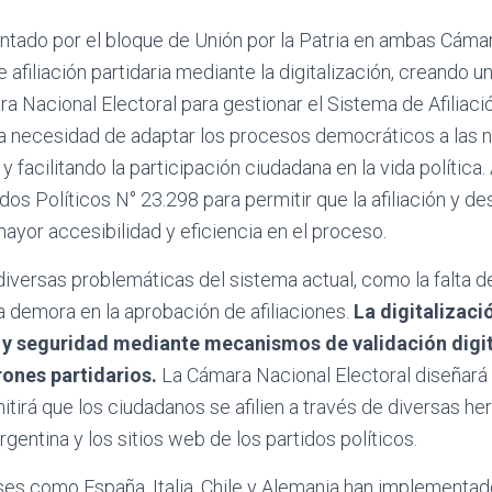
entado por el bloque de Unión por la Patria en ambas Cám
 afiliación partidaria mediante la digitalización, creando u
a Nacional Electoral para gestionar el Sistema de Afiliación
 la necesidad de adaptar los procesos democráticos a las 
 y facilitando la participación ciudadana en la vida polític
dos Políticos N° 23.298 para permitir que la afiliación y des
yor accesibilidad y eficiencia en el proceso.
iversas problemáticas del sistema actual, como la falta de
la demora en la aprobación de afiliaciones.
La digitalizac
 y seguridad mediante mecanismos de validación digit
rones partidarios.
La Cámara Nacional Electoral diseñará 
itirá que los ciudadanos se afilien a través de diversas her
gentina y los sitios web de los partidos políticos.
aíses como España, Italia, Chile y Alemania han implementa