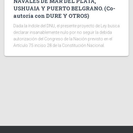
NAVALES DE MAR DEL PLATA,
USHUAIA Y PUERTO BELGRANO. (Co-
autoría con DURE Y OTROS)
Dada la índole del DNU, el presente proyecto de Ley busca
declarar insanablemente nulo por no seguir la debida
autorización del Congreso de la Nación previsto en el
Artículo 75 inciso 28 de la Constitución Nacional.