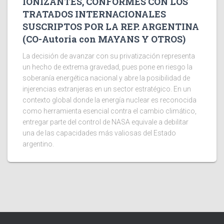
IONIZANTES, CONFORMES CON LOS
TRATADOS INTERNACIONALES
SUSCRIPTOS POR LA REP. ARGENTINA
(CO-Autoria con MAYANS Y OTROS)
La decisión de avanzar con su privatización representa
un hecho de extrema gravedad, pues pone en riesgo la
soberanía energética nacional y abre la posibilidad de
injerencias extranjeras en un sector estratégico. En un
contexto global donde la energía nuclear es reconocida
como herramienta esencial contra el cambio climático,
entregar parte del control de NASA equivale a debilitar
una de las capacidades más valiosas del Estado
argentino.