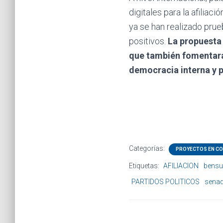
digitales para la afiliac
ya se han realizado prueb
positivos.
La propuesta 
que también fomentará 
democracia interna y 
Categorías:
PROYECTOS EN CO
Etiquetas:
AFILIACION
bens
PARTIDOS POLITICOS
sena