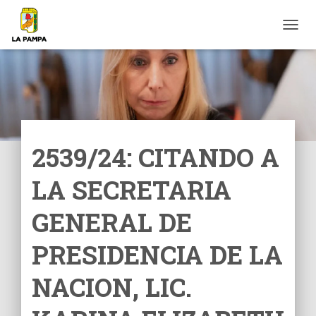
C
A
M
B
I
A
R
M
O
2539/24: CITANDO A
D
O
LA SECRETARIA
D
E
N
GENERAL DE
A
V
PRESIDENCIA DE LA
E
G
NACION, LIC.
A
C
I