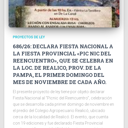
PROYECTOS DE LEY
686/26: DECLARA FIESTA NACIONAL A
LA FIESTA PROVINCIAL «PIC NIC DEL
REENCUENTRO», QUE SE CELEBRA EN
LA LOC. DE REALICO, PROV. DE LA
PAMPA, EL PRIMER DOMINGO DEL
MES DE NOVIEMBRE DE CADA AÑO.
El presente proyecto de ley tiene por objeto declarar
Fiesta Nacional al “Picnic del Reencuentro”, celebración
que se desarrolla cada primer domingo de noviembre en
el predio del Colegio Agropecuario Realicó, ubicado
cerca de la localidad de Realicó. El evento, que cuenta
con 19 ediciones y fue declarado Fiesta Provincial