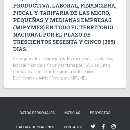
PRODUCTIVA, LABORAL, FINANCIERA,
FISCAL Y TARIFARIA DE LAS MICRO,
PEQUEÑAS Y MEDIANAS EMPRESAS
(MIPYMES) EN TODO EL TERRITORIO
NACIONAL POR EL PLAZO DE
TRESCIENTOS SESENTA Y CINCO (365)
DIAS.
Se propone la declaración de la emergencia productiva,
laboral, financiera, fiscal y tarifaria por 365 días, junto
con la creación de un Programa de Incentivo
Económico y Alivio Fiscal para MiPyMEs.
DATOS PERSONALES
NOTICIAS
PROYECTOS
GALERÍA DE IMÁGENES
CONTACTO