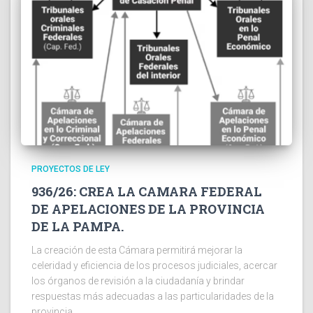
PROYECTOS DE LEY
936/26: CREA LA CAMARA FEDERAL
DE APELACIONES DE LA PROVINCIA
DE LA PAMPA.
La creación de esta Cámara permitirá mejorar la
celeridad y eficiencia de los procesos judiciales, acercar
los órganos de revisión a la ciudadanía y brindar
respuestas más adecuadas a las particularidades de la
provincia.