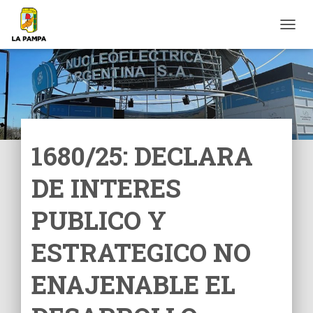
C
A
M
B
I
A
R
M
O
1680/25: DECLARA
D
O
DE INTERES
D
E
N
PUBLICO Y
A
V
ESTRATEGICO NO
E
G
ENAJENABLE EL
A
C
I