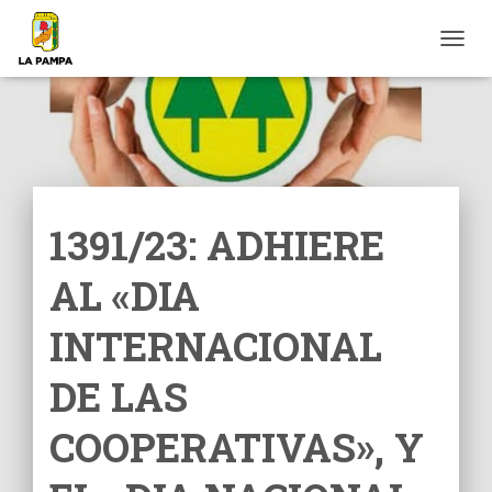
C
A
M
B
I
A
R
M
O
1391/23: ADHIERE
D
O
AL «DIA
D
E
N
INTERNACIONAL
A
V
DE LAS
E
G
COOPERATIVAS», Y
A
C
I