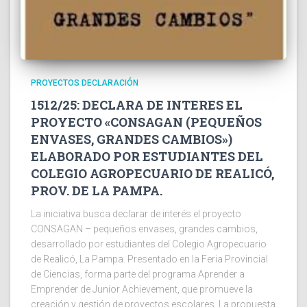
PROYECTOS DECLARACIÓN
1512/25: DECLARA DE INTERES EL
PROYECTO «CONSAGAN (PEQUEÑOS
ENVASES, GRANDES CAMBIOS»)
ELABORADO POR ESTUDIANTES DEL
COLEGIO AGROPECUARIO DE REALICÓ,
PROV. DE LA PAMPA.
La iniciativa busca declarar de interés el proyecto
CONSAGAN – pequeños envases, grandes cambios,
desarrollado por estudiantes del Colegio Agropecuario
de Realicó, La Pampa. Presentado en la Feria Provincial
de Ciencias, forma parte del programa Aprender a
Emprender de Junior Achievement, que promueve la
creación y gestión de proyectos escolares. La propuesta