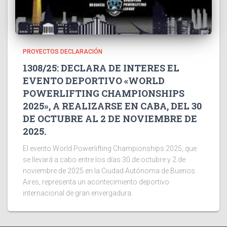
PROYECTOS DECLARACIÓN
1308/25: DECLARA DE INTERES EL
EVENTO DEPORTIVO «WORLD
POWERLIFTING CHAMPIONSHIPS
2025», A REALIZARSE EN CABA, DEL 30
DE OCTUBRE AL 2 DE NOVIEMBRE DE
2025.
El evento World Powerlifting Championships 2025, que
se llevará a cabo entre los días 30 de octubre y 2 de
noviembre de 2025 en la Ciudad Autónoma de Buenos
Aires, representa un acontecimiento deportivo
internacional de gran envergadura.