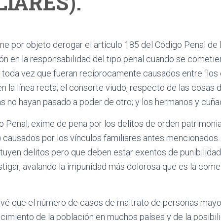
LIARES).
ene por objeto derogar el artículo 185 del Código Penal de 
ón en la responsabilidad del tipo penal cuando se cometie
 toda vez que fueran recíprocamente causados entre “los
n la línea recta; el consorte viudo, respecto de las cosas 
s no hayan pasado a poder de otro; y los hermanos y cuñado
go Penal, exime de pena por los delitos de orden patrimonial
 causados por los vínculos familiares antes mencionados.
uyen delitos pero que deben estar exentos de punibilidad.
tigar, avalando la impunidad más dolorosa que es la comet
revé que el número de casos de maltrato de personas may
cimiento de la población en muchos países y de la posibil