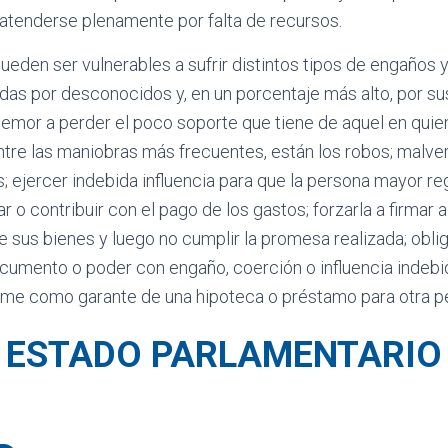
tenderse plenamente por falta de recursos.
den ser vulnerables a sufrir distintos tipos de engaños y 
s por desconocidos y, en un porcentaje más alto, por sus
 temor a perder el poco soporte que tiene de aquel en qui
ntre las maniobras más frecuentes, están los robos; malve
s; ejercer indebida influencia para que la persona mayor reg
ar o contribuir con el pago de los gastos; forzarla a firmar
e sus bienes y luego no cumplir la promesa realizada; obli
ocumento o poder con engaño, coerción o influencia indeb
irme como garante de una hipoteca o préstamo para otra pe
ESTADO PARLAMENTARIO