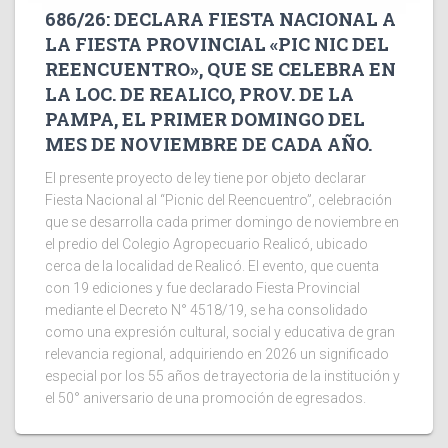
686/26: DECLARA FIESTA NACIONAL A
LA FIESTA PROVINCIAL «PIC NIC DEL
REENCUENTRO», QUE SE CELEBRA EN
LA LOC. DE REALICO, PROV. DE LA
PAMPA, EL PRIMER DOMINGO DEL
MES DE NOVIEMBRE DE CADA AÑO.
El presente proyecto de ley tiene por objeto declarar
Fiesta Nacional al “Picnic del Reencuentro”, celebración
que se desarrolla cada primer domingo de noviembre en
el predio del Colegio Agropecuario Realicó, ubicado
cerca de la localidad de Realicó. El evento, que cuenta
con 19 ediciones y fue declarado Fiesta Provincial
mediante el Decreto N° 4518/19, se ha consolidado
como una expresión cultural, social y educativa de gran
relevancia regional, adquiriendo en 2026 un significado
especial por los 55 años de trayectoria de la institución y
el 50° aniversario de una promoción de egresados.