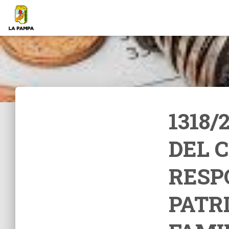
1318/
DEL 
RESP
PATR