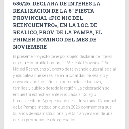
685/26: DECLARA DE INTERES LA
REALIZACION DE LA 6° FIESTA
PROVINCIAL «PIC NIC DEL
REENCUENTRO», EN LA LOC. DE
REALICO, PROV. DE LA PAMPA, EL
PRIMER DOMINGO DEL MES DE
NOVIEMBRE
El presente proyecto tiene por objeto declarar de interés
de esta Honorable Cámara la 6ª Fiesta Provincial “Pic
Nic del Reencuentro”, evento de relevancia cultural, social
y educativa que se realiza en la localidad de Realicó y
convoca año tras año a la comunidad educativa,
familias y público de toda la región. La celebración se
encuentra estrechamente vinculada al Colegio
Preuniversitario Agropecuario de la Universidad Nacional
de La Pampa, institución que en 2026 conmemora sus
55 años de vida institucional y el 50° aniversario de una
de sus promociones de egresados.