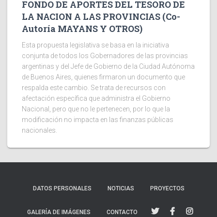
FONDO DE APORTES DEL TESORO DE
LA NACION A LAS PROVINCIAS (Co-
Autoría MAYANS Y OTROS)
Esta propuesta legislativa se basa en la iniciativa
conjunta de todos los Gobernadores de las provincias
argentinas y del Jefe de Gobierno de la Ciudad Autónoma
de Buenos Aires, quienes firmaron un documento que
respalda este cambio. Se trata de recursos con
afectación específica que administra el Gobierno
Nacional, pero que no le pertenecen, por lo que la
modificación no impacta en las finanzas públicas
nacionales.
DATOS PERSONALES
NOTICIAS
PROYECTOS
GALERÍA DE IMÁGENES
CONTACTO