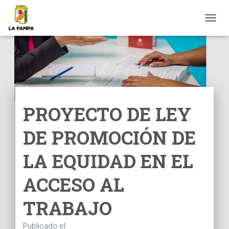
C
A
M
B
I
A
R
M
O
PROYECTO DE LEY
D
O
DE PROMOCIÓN DE
D
E
N
LA EQUIDAD EN EL
A
V
ACCESO AL
E
G
TRABAJO
A
C
I
Publicado el