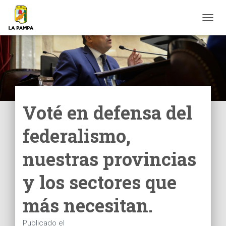
C
A
M
B
I
A
R
M
O
Voté en defensa del
D
O
federalismo,
D
E
N
nuestras provincias
A
V
y los sectores que
E
G
más necesitan.
A
C
I
Publicado el