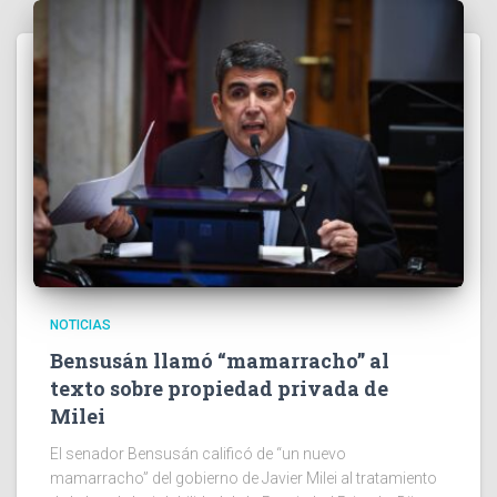
NOTICIAS
Bensusán llamó “mamarracho” al
texto sobre propiedad privada de
Milei
El senador Bensusán calificó de “un nuevo
mamarracho” del gobierno de Javier Milei al tratamiento