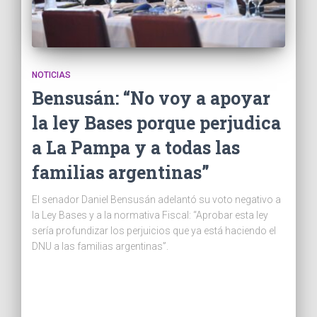
NOTICIAS
Bensusán: “No voy a apoyar
la ley Bases porque perjudica
a La Pampa y a todas las
familias argentinas”
El senador Daniel Bensusán adelantó su voto negativo a
la Ley Bases y a la normativa Fiscal: “Aprobar esta ley
sería profundizar los perjuicios que ya está haciendo el
DNU a las familias argentinas”.