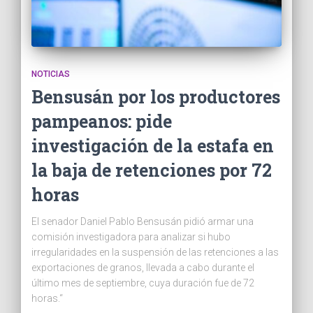
NOTICIAS
Bensusán por los productores
pampeanos: pide
investigación de la estafa en
la baja de retenciones por 72
horas
El senador Daniel Pablo Bensusán pidió armar una
comisión investigadora para analizar si hubo
irregularidades en la suspensión de las retenciones a las
exportaciones de granos, llevada a cabo durante el
último mes de septiembre, cuya duración fue de 72
horas.“