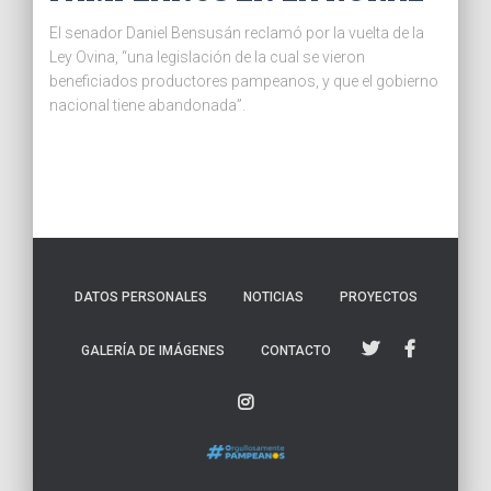
El senador Daniel Bensusán reclamó por la vuelta de la
Ley Ovina, “una legislación de la cual se vieron
beneficiados productores pampeanos, y que el gobierno
nacional tiene abandonada”.
DATOS PERSONALES
NOTICIAS
PROYECTOS
GALERÍA DE IMÁGENES
CONTACTO