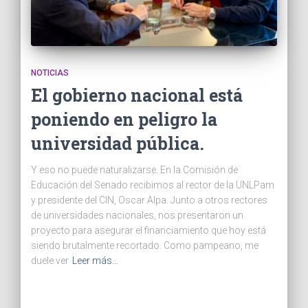
NOTICIAS
El gobierno nacional está
poniendo en peligro la
universidad pública.
Y eso no puede naturalizarse. En la Comisión de
Educación del Senado recibimos al rector de la UNLPam
y presidente del CIN, Oscar Alpa. Junto a otros rectores
de universidades nacionales, nos presentaron un
proyecto para asegurar el financiamiento que hoy está
siendo brutalmente recortado. Como pampeano, me
duele ver
Leer más…