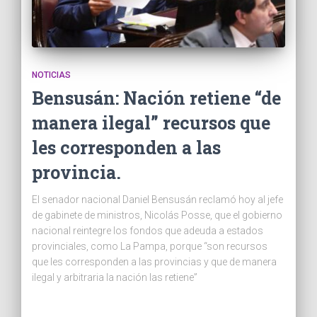
NOTICIAS
Bensusán: Nación retiene “de
manera ilegal” recursos que
les corresponden a las
provincia.
El senador nacional Daniel Bensusán reclamó hoy al jefe
de gabinete de ministros, Nicolás Posse, que el gobierno
nacional reintegre los fondos que adeuda a estados
provinciales, como La Pampa, porque “son recursos
que les corresponden a las provincias y que de manera
ilegal y arbitraria la nación las retiene”