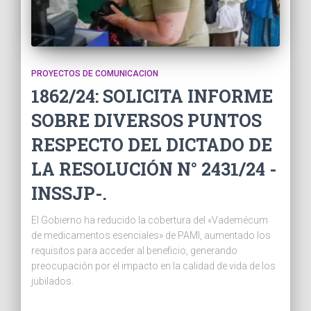
PROYECTOS DE COMUNICACION
1862/24: SOLICITA INFORME
SOBRE DIVERSOS PUNTOS
RESPECTO DEL DICTADO DE
LA RESOLUCIÓN N° 2431/24 -
INSSJP-.
El Gobierno ha reducido la cobertura del «Vademécum
de medicamentos esenciales» de PAMI, aumentado los
requisitos para acceder al beneficio, generando
preocupación por el impacto en la calidad de vida de los
jubilados.