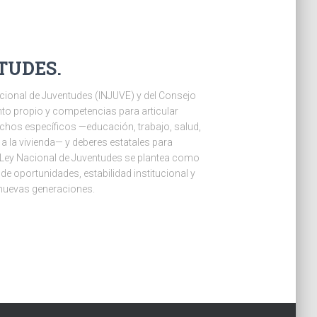
NTUDES.
acional de Juventudes (INJUVE) y del Consejo
to propio y competencias para articular
rechos específicos —educación, trabajo, salud,
o a la vivienda— y deberes estatales para
 Ley Nacional de Juventudes se plantea como
e oportunidades, estabilidad institucional y
s nuevas generaciones.