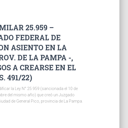
MILAR 25.959 –
ADO FEDERAL DE
ON ASIENTO EN LA
ROV. DE LA PAMPA -,
OS A CREARSE EN EL
. 491/22)
dificar la Ley N° 25.959 (sancionada el 10 de
embre del mismo año) que creó un Juzgado
ciudad de General Pico, provincia de La Pampa.